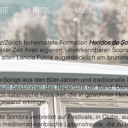
RTE
FOTOS
MUSIK
ÜBE
z/Zürich beheimatete Formation
Heridos de S
eser Zeit ihren eigenen, unverkennbaren Sound
 alten Lancia Fulvia augenblicklich am brum
op-Songs aus den 80er-Jahren und traditionell
Raum bestimmen das Repertoire der Band. D
 italienische Klassiker, die in gewohnter Heri
ewand erklingen.
e Sombra verbreitet auf Festivals, in Clubs, a
 mediterran-karibische Lebensfreude, die zu l