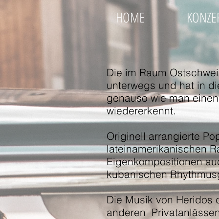
HOME
KONZE
Die im Raum Ostschwei
unterwegs und hat in di
genauso wie man einen
wiedererkennt.
Originell arrangierte P
lateinamerikanischen 
Eigenkompositionen auch
kubanischen Rhythmusg
Die Musik von Heridos d
anderen Privatanlässen