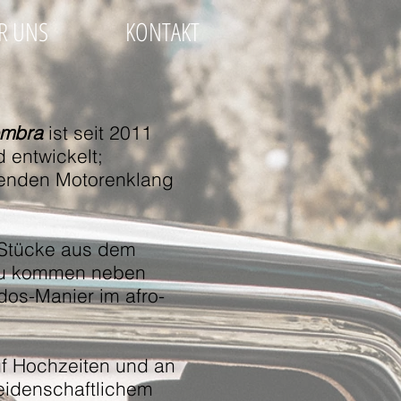
R UNS
KONTAKT
ombra
ist seit 2011
 entwickelt;
menden Motorenklang
e Stücke aus dem
azu kommen neben
dos-Manier im afro-
uf Hochzeiten und an
eidenschaftlichem